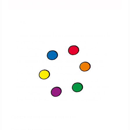
Le tue preferenze relative al consenso
IT
Il seguente pannello ti consente di esprimere le
tue preferenze di consenso alle tecnologie di
tracciamento che adottiamo per offrire le
funzionalità e svolgere le attività sotto descritte.
Per ottenere ulteriori informazioni in merito
all'utilità e al funzionamento di tali strumenti di
tracciamento, fai riferimento alla
cookie policy
.
Puoi rivedere e modificare le tue scelte in
qualsiasi momento. Tieni presente che il rifiuto
del consenso per una finalità particolare può
rendere le relative funzioni non disponibili.
Cookie strettamente necessari