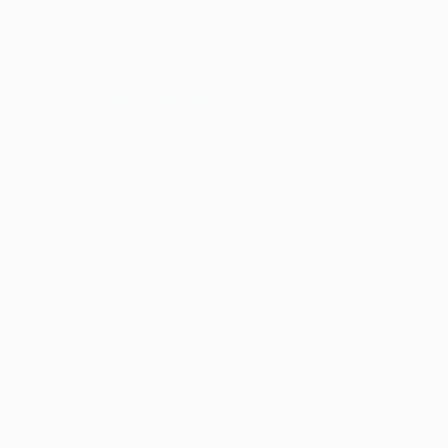
CIA
DEPÁSO (IT/CL)
La Trottola – 35’
aerial acrobatics and dance
Due personaggi avvolti
in una scena senza
tempo giocano a sfidare
la gravità affrontando il
volo come passatempo
preferito.
Girano in aria come
trottole sfrenate,
affrontano le difficoltà
di un cammino
verticale verso i loro
grandi sogni, esplorano