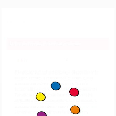
e assaporano il grande
mistero di staccare i
piedi dal pavimento.
Privacy Policy
Un viaggio vertiginoso
per scoprire cosa c’è
dentro ognuno di loro,
Le tue preferenze relative al consenso
in mezzo al caos.
www.ciadepaso.com
IT
Il seguente pannello ti consente di esprimere le
tue preferenze di consenso alle tecnologie di
tracciamento che adottiamo per offrire le
funzionalità e svolgere le attività sotto descritte.
Per ottenere ulteriori informazioni in merito
all'utilità e al funzionamento di tali strumenti di
tracciamento, fai riferimento alla
cookie policy
.
Puoi rivedere e modificare le tue scelte in