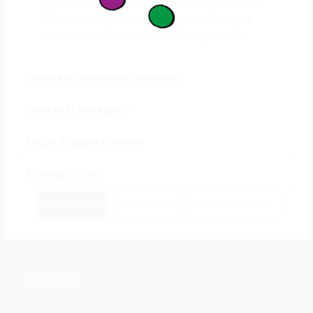
qualsiasi momento. Tieni presente che il rifiuto
del consenso per una finalità particolare può
rendere le relative funzioni non disponibili.
Cookie strettamente necessari
Cookie di terze parti
Social Plugins Cookies
Privacy Policy
Accetta tutto
Rifiuta tutto
Salva impostazioni
CONTATTO