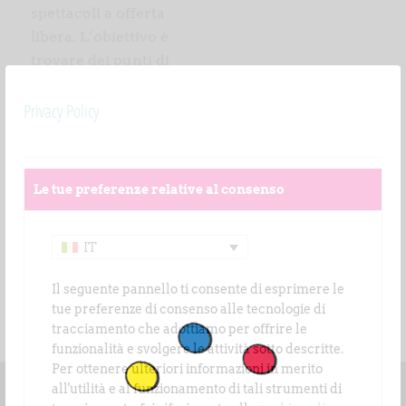
spettacoli a offerta
libera. L’obiettivo è
trovare dei punti di
unione tra le diverse
Privacy Policy
culture e promuovere
la multiculturalità.
Siate generosi e
contribuite a realizzare
Le tue preferenze relative al consenso
il prossimo progetto in
Africa!
IT
www.circoinzir.it
Il seguente pannello ti consente di esprimere le
tue preferenze di consenso alle tecnologie di
tracciamento che adottiamo per offrire le
funzionalità e svolgere le attività sotto descritte.
Per ottenere ulteriori informazioni in merito
all'utilità e al funzionamento di tali strumenti di