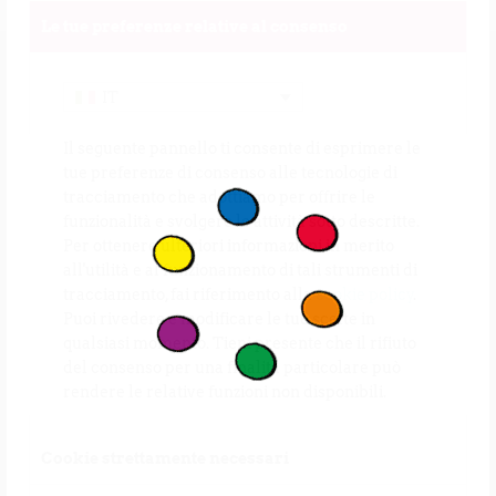
Le tue preferenze relative al consenso
IT
Il seguente pannello ti consente di esprimere le
tue preferenze di consenso alle tecnologie di
tracciamento che adottiamo per offrire le
funzionalità e svolgere le attività sotto descritte.
Per ottenere ulteriori informazioni in merito
all'utilità e al funzionamento di tali strumenti di
tracciamento, fai riferimento alla
cookie policy
.
Puoi rivedere e modificare le tue scelte in
qualsiasi momento. Tieni presente che il rifiuto
del consenso per una finalità particolare può
rendere le relative funzioni non disponibili.
Cookie strettamente necessari