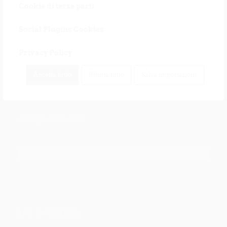
Cookie di terze parti
Social Plugins Cookies
Privacy Policy
CONTATTO
Accetta tutto
Rifiuta tutto
Salva impostazioni
Associazione Culturale Kallmünz
Piazza della Rena, 12 – I-39012 Merano (BZ)
info@asfaltart.it
APP & PARTNER