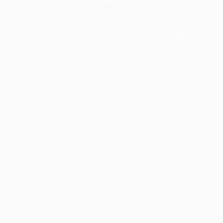
CREME & BRULÈ
(IT)
DANZA, FUOCO &
ROMANTICHERIE – 30’
fire and clown
Un disastroso
corteggiamento, un
romantico valzer con
costumi infuocati, un
matrimonio celebrato