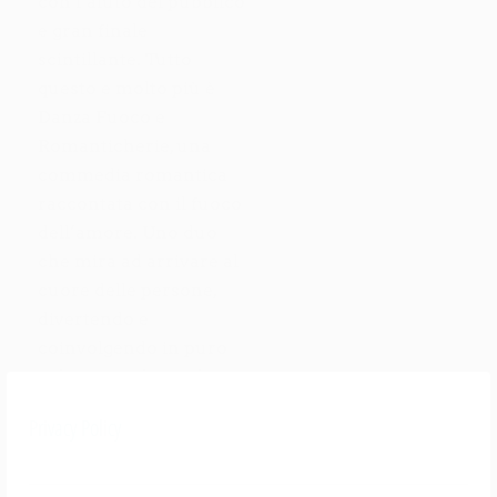
con l’aiuto del pubblico
e gran finale
scintillante. Tutto
questo e molto più è
Danza Fuoco e
Romanticherie, una
commedia romantica
raccontata con il fuoco
dell’amore. Uno duo
che mira ad arrivare al
cuore delle persone,
divertendo e
coinvolgendo in puro
stile teatro di strada.
www.cremebruleshow.com
Privacy Policy