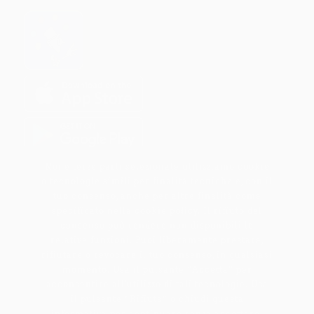
Noi e terze parti selezionate utilizziamo cookie
o tecnologie simili per finalità tecniche e, con il
tuo consenso, anche per altre finalità come
specificato nella
cookie policy
. Il rifiuto del
consenso può rendere non disponibili le
relative funzioni. Puoi liberamente prestare,
rifiutare o revocare il tuo consenso, in qualsiasi
momento. Usa il pulsante “Accetta” per
acconsentire all'utilizzo di tali tecnologie. Usa
il pulsante “Rifiuta” o chiudi questa
informativa per continuare senza accettare.