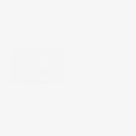
DI FILIPPO
MARIONETTE
(IT/AU/PH)
Variations – 35’
puppets