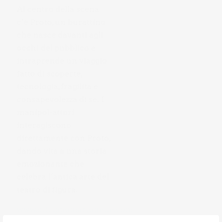
Al centro della scena
c’è Proto, un burattino
che nasce davanti agli
occhi del pubblico e
intraprende un viaggio
fatto di scoperte,
tecnologia, fragilità e
consapevolezza di sé. I
manipol-attori
interagiscono
direttamente con Proto,
dando vita a una storia
emozionante che
celebra l’antica arte del
teatro di figura.
www.difilippomarionette.com