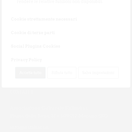
rendere le relative funzioni non disponibili.
Cookie strettamente necessari
Cookie di terze parti
Social Plugins Cookies
Privacy Policy
Accetta tutto
Rifiuta tutto
Salva impostazioni
CONTATTO
Associazione Culturale Kallmünz
Piazza della Rena, 12 – I-39012 Merano (BZ)
info@asfaltart.it