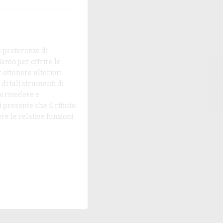
e preferenze di
amo per offrire le
r ottenere ulteriori
di tali strumenti di
oi rivedere e
 presente che il rifiuto
re le relative funzioni