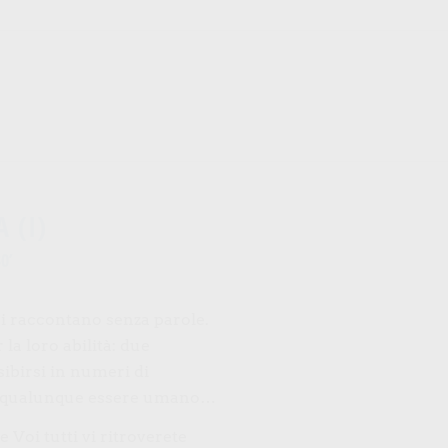
 (I)
0’
 raccontano senza parole.
a loro abilità: due
sibirsi in numeri di
 di qualunque essere umano…
e Voi tutti vi ritroverete