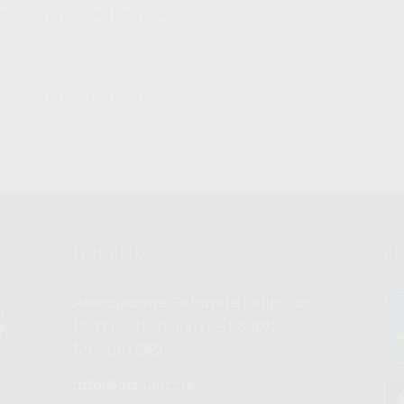
ite.it/e/biglietti-girovago-
ite.it/e/biglietti-girovago-
CONTATTO
AP
Associazione Culturale Kallmünz
Piazza della Rena, 12 – I-39012
Merano (BZ)
info@asfaltart.it