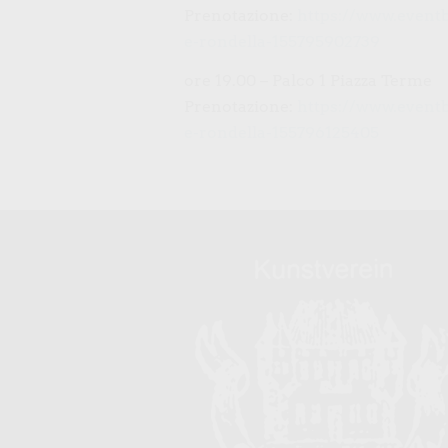
Prenotazione:
https://www.eventbr
e-rondella-155795902739
ore 19.00 – Palco 1 Piazza Terme
Prenotazione:
https://www.eventbr
e-rondella-155796125405