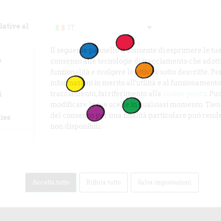
5791012111
lative al
IT
Il seguente pannello ti consente di esprimere le tu
e
consenso alle tecnologie di tracciamento che adotti
ite.it/e/biglietti-girovago-
funzionalità e svolgere le attività sotto descritte. Pe
56398414869
informazioni in merito all'utilità e al funzionamento 
tracciamento, fai riferimento alla
cookie policy
. Pu
i
modificare le tue scelte in qualsiasi momento. Tieni
ite.it/e/biglietti-girovago-
del consenso per una finalità particolare può rende
ies
56398469031
non disponibili.
ite.it/e/biglietti-girovago-
Accetta tutto
Rifiuta tutto
Salva impostazioni