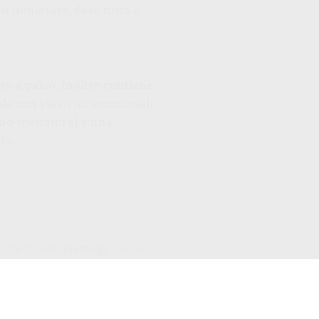
n miniatura, dove tutto è
ito a palco. Inoltre contiene
le con i teatrini emozionali
no spettatore) e una
lo.
ite.it/e/biglietti-girovago-
55790773397
ite.it/e/biglietti-girovago-