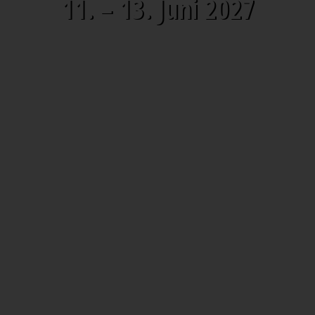
11. – 13. Juni 2027
306
8
26
21
Tage
Stunden
Minuten
Sekunden