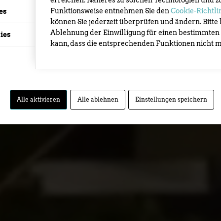
ELATIO
erreichen. Näheres zu solchen Technologien und z
Funktionsweise entnehmen Sie den
Cookie-Richtli
es
können Sie jederzeit überprüfen und ändern. Bitte 
Ablehnung der Einwilligung für einen bestimmten
ies
kann, dass die entsprechenden Funktionen nicht m
Alle aktivieren
Alle ablehnen
Einstellungen speichern
nkunst Festival d’Arte di