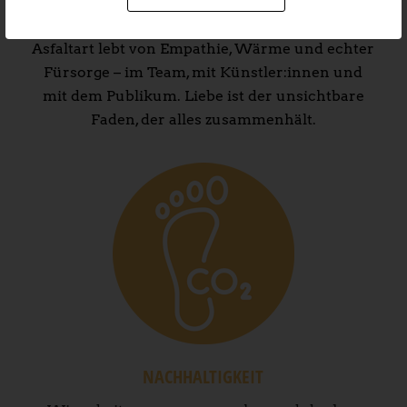
LIEBE
Asfaltart lebt von Empathie, Wärme und echter
Fürsorge – im Team, mit Künstler:innen und
mit dem Publikum. Liebe ist der unsichtbare
Faden, der alles zusammenhält.
NACHHALTIGKEIT