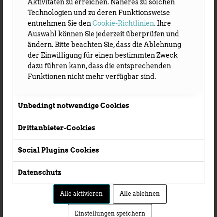
Aktivitäten zu erreichen. Näheres zu solchen
Technologien und zu deren Funktionsweise
entnehmen Sie den
Cookie-Richtlinien
. Ihre
TOLERANZ
Auswahl können Sie jederzeit überprüfen und
ändern. Bitte beachten Sie, dass die Ablehnung
Offenheit ist unser Kompass. Unterschiedliche
der Einwilligung für einen bestimmten Zweck
Perspektiven, Kulturen und Lebensweisen
dazu führen kann, dass die entsprechenden
bereichern unser Festival und machen es zu
Funktionen nicht mehr verfügbar sind.
einem Ort der Vielfalt.
Unbedingt notwendige Cookies
Drittanbieter-Cookies
Social Plugins Cookies
Datenschutz
Alle aktivieren
Alle ablehnen
Einstellungen speichern