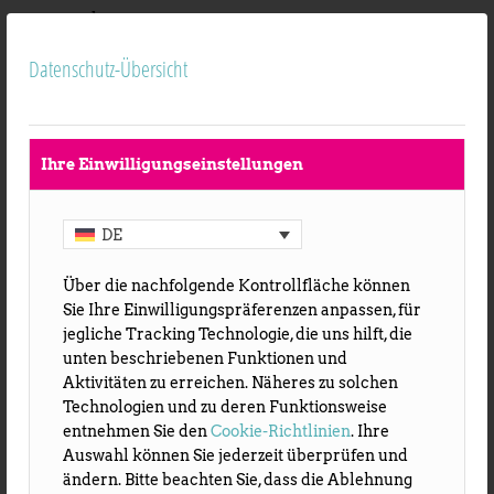
verbessern.
Datenschutz-Übersicht
Für Cookies, die zur Erstellung von Nutzer-
Profilen zur Erstellung von Werbebotschaften
ausgerichtet sind, ist eine vorherige
Zustimmung des Benutzers notwendig und
Ihre Einwilligungseinstellungen
erfolgt in Einklang mit seinen Vorlieben, die aus
der Navigation zu erkennen sind.
DE
Analytische Cookies:
Über die nachfolgende Kontrollfläche können
Analytische Cookies werden verwendet, um
Sie Ihre Einwilligungspräferenzen anpassen, für
aggregierte Informationen über die Anzahl der
jegliche Tracking Technologie, die uns hilft, die
Besucher und das Besucherverhalten auf
unten beschriebenen Funktionen und
statistischer Ebene zu erheben. Diese Cookies
Aktivitäten zu erreichen. Näheres zu solchen
sammeln weder Informationen über die
Technologien und zu deren Funktionsweise
Identität des Benutzers noch
entnehmen Sie den
Cookie-Richtlinien
. Ihre
Auswahl können Sie jederzeit überprüfen und
personenbezogene Daten: diese Cookies sind
ändern. Bitte beachten Sie, dass die Ablehnung
mit technischen Cookies vergleichbar, da die