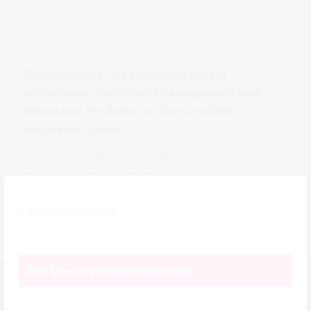
KUNSTHANDWER
Die Aussteller, die an diesem Markt
teilnehmen, sind speziell ausgesucht und
bieten nur Produkte an, die sie selbst
hergestellt haben.
Fr. 24. Juni 11.00 – 22.00 Uhr
Sa. 25. Juni 10.00 – 22.00 Uhr
So. 26. Juni 10.00 – 20.00 Uhr
Datenschutz-Übersicht
Ihre Einwilligungseinstellungen