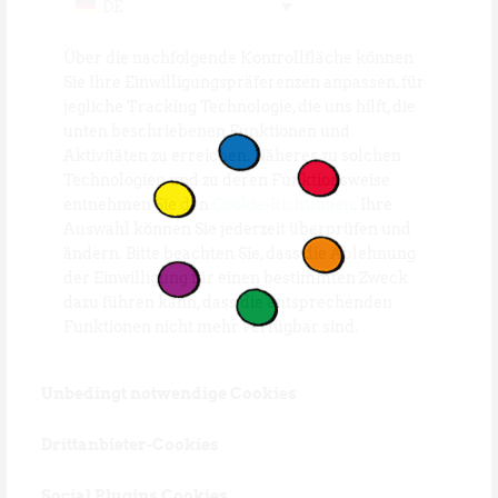
DE
Über die nachfolgende Kontrollfläche können
Sie Ihre Einwilligungspräferenzen anpassen, für
jegliche Tracking Technologie, die uns hilft, die
unten beschriebenen Funktionen und
Aktivitäten zu erreichen. Näheres zu solchen
Technologien und zu deren Funktionsweise
entnehmen Sie den
Cookie-Richtlinien
. Ihre
Auswahl können Sie jederzeit überprüfen und
ändern. Bitte beachten Sie, dass die Ablehnung
der Einwilligung für einen bestimmten Zweck
dazu führen kann, dass die entsprechenden
Funktionen nicht mehr verfügbar sind.
Unbedingt notwendige Cookies
Drittanbieter-Cookies
Social Plugins Cookies