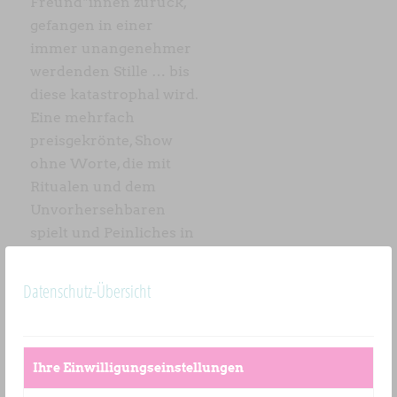
Freund*innen zurück,
gefangen in einer
immer unangenehmer
werdenden Stille … bis
diese katastrophal wird.
Eine mehrfach
preisgekrönte, Show
ohne Worte, die mit
Ritualen und dem
Unvorhersehbaren
spielt und Peinliches in
Komik und Gags
verwandelt.
Datenschutz-Übersicht
Begrenzte Plätze im
Garten Kallmünz
(Eingang am Ende des
Ihre Einwilligungseinstellungen
Parkplatzes).