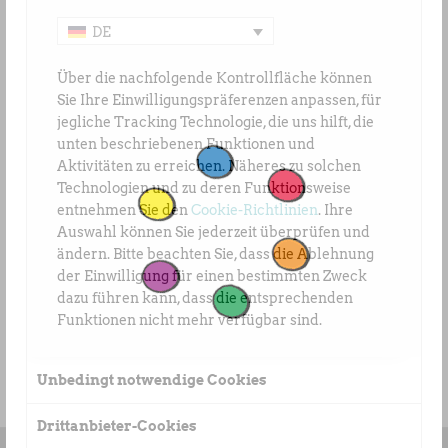
Kostenlose Tickets sind
DE
am Info Point
erhältlich.
Über die nachfolgende Kontrollfläche können
Sie Ihre Einwilligungspräferenzen anpassen, für
www.jimenacavalletti.com/bobas-
jegliche Tracking Technologie, die uns hilft, die
ca
unten beschriebenen Funktionen und
Aktivitäten zu erreichen. Näheres zu solchen
Technologien und zu deren Funktionsweise
entnehmen Sie den
Cookie-Richtlinien
. Ihre
Auswahl können Sie jederzeit überprüfen und
ändern. Bitte beachten Sie, dass die Ablehnung
der Einwilligung für einen bestimmten Zweck
dazu führen kann, dass die entsprechenden
Funktionen nicht mehr verfügbar sind.
Unbedingt notwendige Cookies
Drittanbieter-Cookies