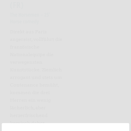
(FR)
The Horsemen – 25’
Horse comedy
Direkt aus Paris
angereist, vollführt die
französische
Nationalequipe die
verwegensten
Kunststücke. Ziemlich
arrogant und stets um
Contenance bemüht,
kommen die drei
Herren ein wenig
lächerlich, aber
herzerfrischend
komisch daher.