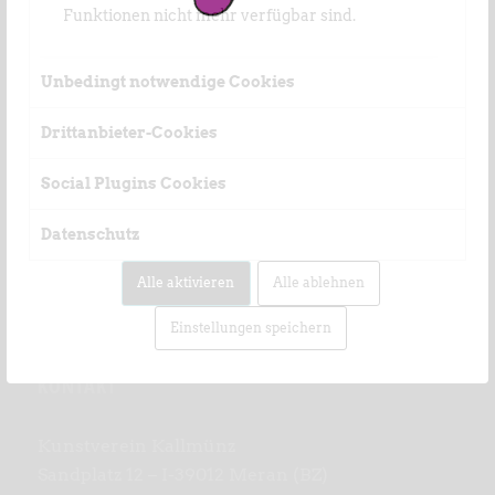
Funktionen nicht mehr verfügbar sind.
Unbedingt notwendige Cookies
Drittanbieter-Cookies
Social Plugins Cookies
Datenschutz
Alle aktivieren
Alle ablehnen
Einstellungen speichern
KONTAKT
Kunstverein Kallmünz
Sandplatz 12 – I-39012 Meran (BZ)