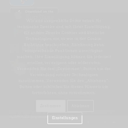
Wir und ausgewählte Dritte setzen für
technische Zwecke und, mit Ihrer Einwilligung,
für andere Zwecke Cookies und ähnliche
Technologien ein, so wie in der
Cookie-
Richtlinie
beschrieben. Ablehnung kann
entsprechende Funktionen unverfügbar
machen. Ihre Einwilligung können Sie jederzeit
erteilen, verweigern oder widerrufen.
Verwenden Sie den „Zustimmen“-Button um der
Verwendung solcher Technologien
zuzustimmen. Verwenden Sie den „Ablehnen“-
Button oder schließen Sie diesen Hinweis um
fortzufahren, ohne zuzustimmen.
Zustimmen
Ablehnen
2026 © Kunstverein Kallmünz | Associazione Artistica Kallmünz | P.IVA:
02558970212 | Impressum
|
DATENSCHUTZ
Einstellungen