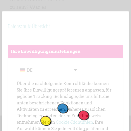
zu sein? War es
vielleicht, weil wir
bemerkt haben, dass
Datenschutz-Übersicht
sich hinter der
poetischen Geste
unendlich viele
Ihre Einwilligungseinstellungen
Geschichten verbergen,
die Wirklichkeit
werden können?
DE
www.lartistacapovolto.com
Über die nachfolgende Kontrollfläche können
www.federicagumina.it
Sie Ihre Einwilligungspräferenzen anpassen, für
jegliche Tracking Technologie, die uns hilft, die
unten beschriebenen Funktionen und
Aktivitäten zu erreichen. Näheres zu solchen
Technologien und zu deren Funktionsweise
entnehmen Sie den
Cookie-Richtlinien
. Ihre
Auswahl können Sie jederzeit überprüfen und