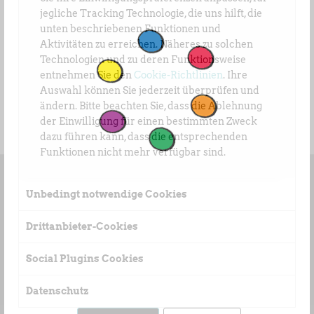
12:00 Uhr
jegliche Tracking Technologie, die uns hilft, die
Passerpromenade –
unten beschriebenen Funktionen und
Lungo Passirio
Aktivitäten zu erreichen. Näheres zu solchen
16:00 Uhr
Technologien und zu deren Funktionsweise
entnehmen Sie den
Cookie-Richtlinien
. Ihre
Passerpromenade –
Auswahl können Sie jederzeit überprüfen und
Lungo Passirio
ändern. Bitte beachten Sie, dass die Ablehnung
der Einwilligung für einen bestimmten Zweck
dazu führen kann, dass die entsprechenden
Funktionen nicht mehr verfügbar sind.
Unbedingt notwendige Cookies
Drittanbieter-Cookies
Social Plugins Cookies
Datenschutz