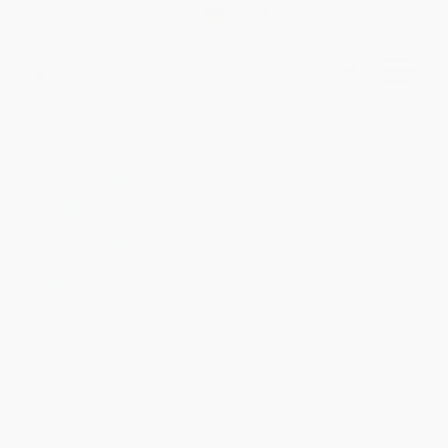
NICO ANTIOCO
XIMENES (I)
Clown Juggling Impro
Unglaublich Nico in
„Willkommen“ – 45‘
Ein Reisender und sein
Koffer sind ständig auf
der Suche nach einem
Publikum, vor dem sie
auftreten können und