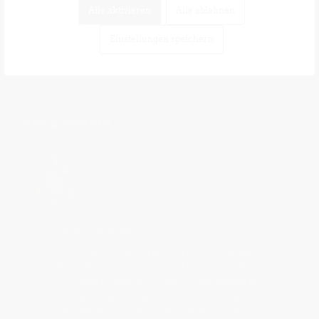
Alle aktivieren
Alle ablehnen
Einstellungen speichern
APP & PARTNER
Wir und ausgewählte Dritte setzen für
technische Zwecke und, mit Ihrer Einwilligung,
für andere Zwecke Cookies und ähnliche
Technologien ein, so wie in der
Cookie-
Richtlinie
beschrieben. Ablehnung kann