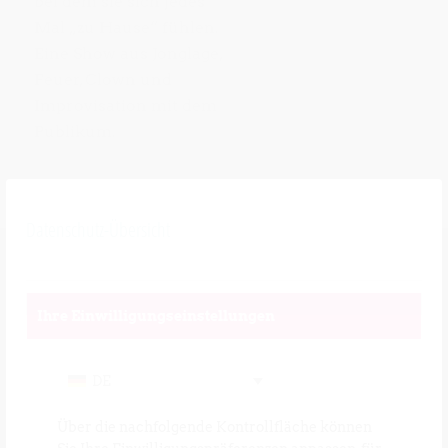
bei dem sie sich jedes
Mal „zu Hause“ fühlen.
Eine Show aus Jonglage,
Feuer, Clown und
Improvisation mit dem
Publikum.
Datenschutz-Übersicht
Ihre Einwilligungseinstellungen
DE
Über die nachfolgende Kontrollfläche können