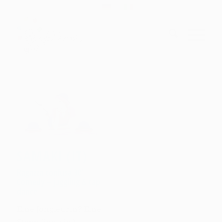
SAMAKI (IT)
Ragazza confusa 30’
Comedy – juggling & tap
dance
Eine Jongleurin? Eine
Stepptänzerin?