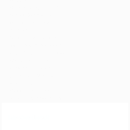
Eine Schauspielerin?
Samaki kann alles …
oder vielleicht gar
nichts?
Sie vermischt all die
Welten, denen sie sich
zugehörig fühlt und das
Ergebnis ist eine
verwirrende, aber
prickelnde Mischung
aus Energie.
Das Publikum begleitet
sie auf einer rasenden
Entdeckungsreise, auf
der das Chaos seine
Datenschutz-Übersicht
ganz eigene Ordnung
findet!