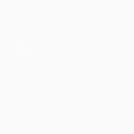
APP & PARTNER
Wir und ausgewählte Dritte setzen für
technische Zwecke und, mit Ihrer Einwilligung,
für andere Zwecke Cookies und ähnliche
Technologien ein, so wie in der
Cookie-
Richtlinie
beschrieben. Ablehnung kann
entsprechende Funktionen unverfügbar
machen. Ihre Einwilligung können Sie jederzeit
erteilen, verweigern oder widerrufen.
Verwenden Sie den „Zustimmen“-Button um der
Verwendung solcher Technologien