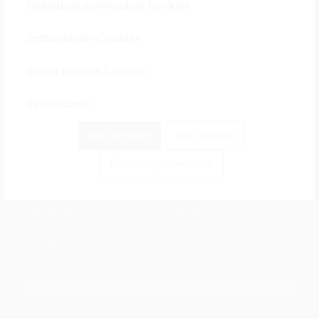
Unbedingt notwendige Cookies
Drittanbieter-Cookies
Social Plugins Cookies
Datenschutz
Alle aktivieren
Alle ablehnen
KONTAKT
Einstellungen speichern
Kunstverein Kallmünz
Sandplatz 12 – I-39012 Meran (BZ)
info@asfaltart.it