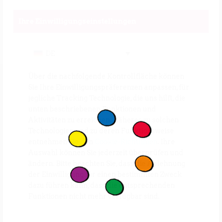
www.mikisamaki.com
Ihre Einwilligungseinstellungen
DE
Über die nachfolgende Kontrollfläche können
Sie Ihre Einwilligungspräferenzen anpassen, für
jegliche Tracking Technologie, die uns hilft, die
unten beschriebenen Funktionen und
Aktivitäten zu erreichen. Näheres zu solchen
Technologien und zu deren Funktionsweise
entnehmen Sie den
Cookie-Richtlinien
. Ihre
Auswahl können Sie jederzeit überprüfen und
ändern. Bitte beachten Sie, dass die Ablehnung
der Einwilligung für einen bestimmten Zweck
dazu führen kann, dass die entsprechenden
Funktionen nicht mehr verfügbar sind.