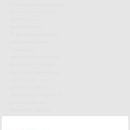
Ausnahmekünstler, ein
Dutzend Disziplinen,
grenzenloses
Entertainment.
Tridiculous steht für
eine mitreißende
Fusion aus
spektakulärer Artistik,
herzhaftem Humor
und energiegeladener
Live-Musik – ein
Erlebnis, welches
Emotionen weckt und
unvergessliche
Momente schafft.
www.3dcls.com