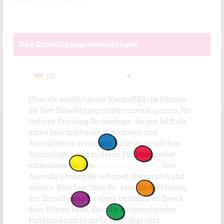
Datenschutz-Übersicht
Ihre Einwilligungseinstellungen
PROGRAMM 2025
DOWNLOAD
DE
Über die nachfolgende Kontrollfläche können
Sie Ihre Einwilligungspräferenzen anpassen, für
jegliche Tracking Technologie, die uns hilft, die
unten beschriebenen Funktionen und
Aktivitäten zu erreichen. Näheres zu solchen
Technologien und zu deren Funktionsweise
entnehmen Sie den
Cookie-Richtlinien
. Ihre
Auswahl können Sie jederzeit überprüfen und
ändern. Bitte beachten Sie, dass die Ablehnung
der Einwilligung für einen bestimmten Zweck
dazu führen kann, dass die entsprechenden
Funktionen nicht mehr verfügbar sind.