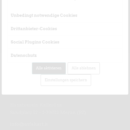
Unbedingt notwendige Cookies
Drittanbieter-Cookies
Social Plugins Cookies
Datenschutz
Alle aktivieren
Alle ablehnen
Einstellungen speichern
KONTAKT
Kunstverein Kallmünz
Sandplatz 12 – I-39012 Meran (BZ)
info@asfaltart.it