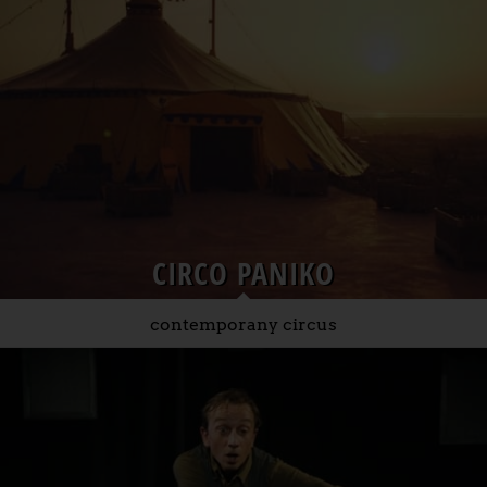
CIRCO PANIKO
contemporany circus