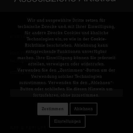
Wir und ausgewählte Dritte setzen für
technische Zwecke und, mit Ihrer Einwilligung,
für andere Zwecke Cookies und ähnliche
KONTAKT
Technologien ein, so wie in der
Cookie-
Richtlinie
beschrieben. Ablehnung kann
entsprechende Funktionen unverfügbar
Kunstverein Kallmünz
machen. Ihre Einwilligung können Sie jederzeit
Sandplatz 12 – I-39012 Meran (BZ)
erteilen, verweigern oder widerrufen.
Verwenden Sie den „Zustimmen“-Button um der
info@asfaltart.it
Verwendung solcher Technologien
zuzustimmen. Verwenden Sie den „Ablehnen“-
Button oder schließen Sie diesen Hinweis um
fortzufahren, ohne zuzustimmen.
Zustimmen
Ablehnen
Einstellungen
APP & PARTNER